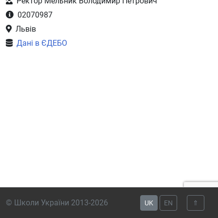
Ректор Мельник Володимир Петрович
02070987
Львів
Дані в ЄДЕБО
© Школи України 2013-2026
UK
EN
⇑