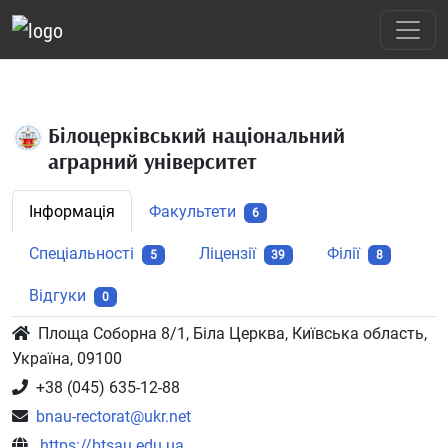
Білоцерківський національний
аграрний університет
Інформація
Факультети
6
Спеціальності
Ліцензії
Філії
5
39
8
Відгуки
0
Площа Соборна 8/1, Біла Церква, Київська область,
Україна, 09100
+38 (045) 635-12-88
bnau-rectorat@ukr.net
https://btsau.edu.ua