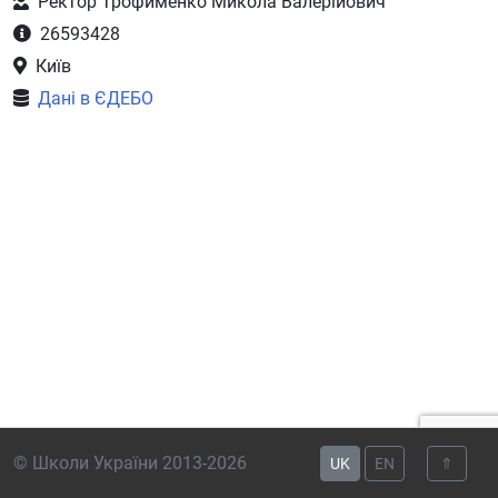
Ректор Трофименко Микола Валерійович
26593428
Київ
Дані в ЄДЕБО
© Школи України 2013-2026
UK
EN
⇑