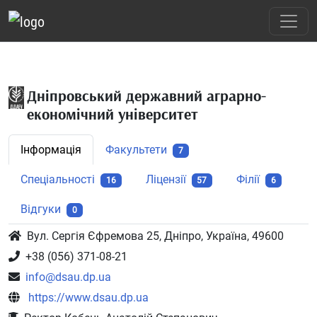
Дніпровський державний аграрно-
економічний університет
Інформація
Факультети
7
Спеціальності
Ліцензії
Філії
16
57
6
Відгуки
0
Вул. Сергія Єфремова 25, Дніпро, Україна, 49600
+38 (056) 371-08-21
info@dsau.dp.ua
https://www.dsau.dp.ua