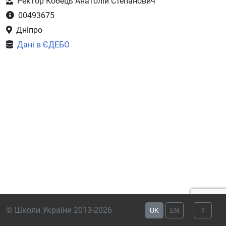
Ректор Кобець Анатолій Степанович
00493675
Дніпро
Дані в ЄДЕБО
© Школи України 2013-2026
UK
EN
⇑