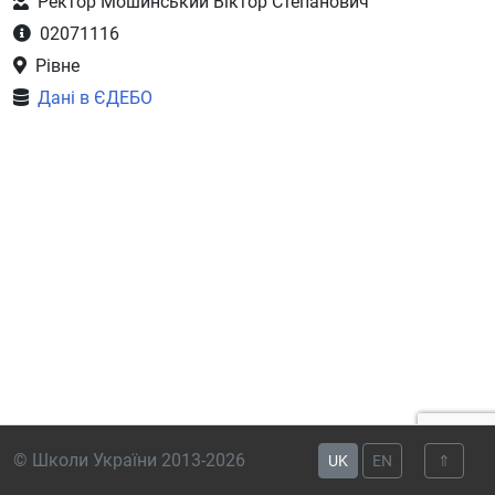
Ректор Мошинський Віктор Степанович
02071116
Рівне
Дані в ЄДЕБО
© Школи України 2013-2026
UK
EN
⇑